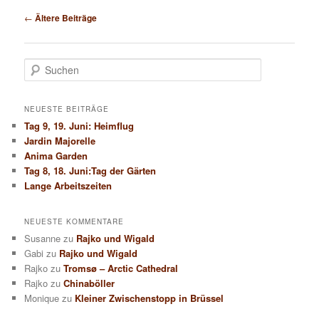
Beitragsnavigation
←
Ältere Beiträge
S
u
c
h
NEUESTE BEITRÄGE
e
Tag 9, 19. Juni: Heimflug
n
Jardin Majorelle
Anima Garden
Tag 8, 18. Juni:Tag der Gärten
Lange Arbeitszeiten
NEUESTE KOMMENTARE
Susanne
zu
Rajko und Wigald
Gabi
zu
Rajko und Wigald
Rajko
zu
Tromsø – Arctic Cathedral
Rajko
zu
Chinaböller
Monique
zu
Kleiner Zwischenstopp in Brüssel