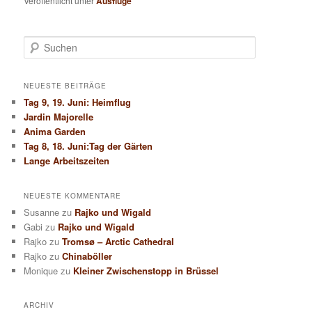
Veröffentlicht unter
Ausflüge
S
u
c
h
NEUESTE BEITRÄGE
e
Tag 9, 19. Juni: Heimflug
n
Jardin Majorelle
Anima Garden
Tag 8, 18. Juni:Tag der Gärten
Lange Arbeitszeiten
NEUESTE KOMMENTARE
Susanne
zu
Rajko und Wigald
Gabi
zu
Rajko und Wigald
Rajko
zu
Tromsø – Arctic Cathedral
Rajko
zu
Chinaböller
Monique
zu
Kleiner Zwischenstopp in Brüssel
ARCHIV