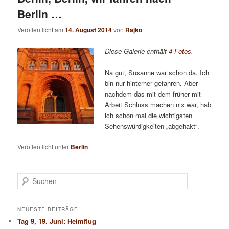
Berlin …
Veröffentlicht am
14. August 2014
von
Rajko
Diese Galerie enthält
4 Fotos
.
Na gut, Susanne war schon da. Ich
bin nur hinterher gefahren. Aber
nachdem das mit dem früher mit
Arbeit Schluss machen nix war, hab
ich schon mal die wichtigsten
Sehenswürdigkeiten „abgehakt“.
Veröffentlicht unter
Berlin
S
u
c
h
NEUESTE BEITRÄGE
e
Tag 9, 19. Juni: Heimflug
n