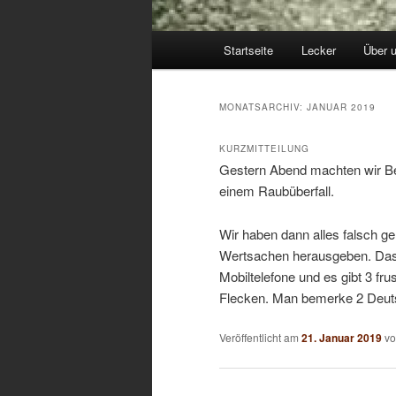
Hauptmenü
Startseite
Lecker
Über 
MONATSARCHIV:
JANUAR 2019
KURZMITTEILUNG
Gestern Abend machten wir Be
einem Raubüberfall.
Wir haben dann alles falsch ge
Wertsachen herausgeben. Das k
Mobiltelefone und es gibt 3 fru
Flecken. Man bemerke 2 Deuts
Veröffentlicht am
21. Januar 2019
v