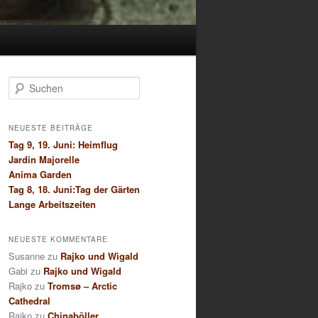
S
u
c
h
NEUESTE BEITRÄGE
e
Tag 9, 19. Juni: Heimflug
n
Jardin Majorelle
Anima Garden
Tag 8, 18. Juni:Tag der Gärten
Lange Arbeitszeiten
NEUESTE KOMMENTARE
Susanne
zu
Rajko und Wigald
Gabi
zu
Rajko und Wigald
Rajko
zu
Tromsø – Arctic
Cathedral
Rajko
zu
Chinaböller