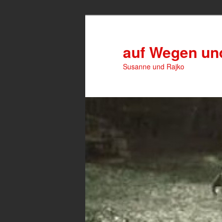
Zum
Zum
primären
sekundären
Inhalt
Inhalt
auf Wegen u
springen
springen
Susanne und Rajko