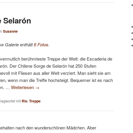
e Selarón
on
Susanne
se Galerie enthält
6 Fotos
.
 vermutlich berühmteste Treppe der Welt: die Escaderia de
arón. Der Chilene Sorge de Selarón hat 250 Stufen
evoll mit Fliesen aus aller Welt verziert. Man sieht sie am
ten, wenn man die Treffe hochsteigt. Bequemer ist es nach
en. …
Weiterlesen
→
lagwortet mit
Rio
,
Treppe
 gehalten nach den wunderschönen Mädchen. Aber