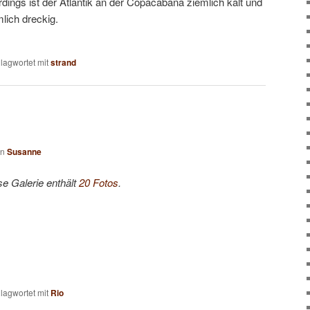
erdings ist der Atlantik an der Copacabana ziemlich kalt und
mlich dreckig.
lagwortet mit
strand
on
Susanne
se Galerie enthält
20 Fotos
.
lagwortet mit
Rio