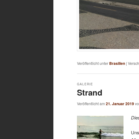
Veröffentlicht unter
Brasilien
|
Versch
GALERIE
Strand
Veröffentlicht am
21. Januar 2019
v
Die
Uns