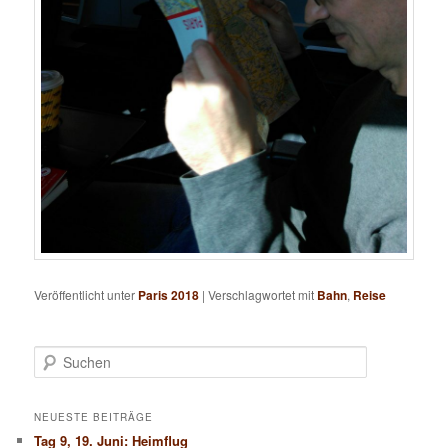
Veröffentlicht unter
Paris 2018
|
Verschlagwortet mit
Bahn
,
Reise
S
u
c
h
NEUESTE BEITRÄGE
e
Tag 9, 19. Juni: Heimflug