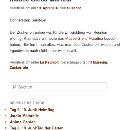
Veröffentlicht am
19. April 2018
von
Susanne
Donnerstag: Saint-Leu
Der Zuckerrohranbau war für die Entwicklung von Reunion
wichtig. Klar, dass wir heute das
Musée Stella Matutina
besucht
haben. Hier lernt man alles, was man über Zuckerrohr wissen und
irgendwann auch nicht mehr wissen will.
Veröffentlicht unter
La Reunion
|
Verschlagwortet mit
Museum
,
Zuckerrohr
S
u
c
h
NEUESTE BEITRÄGE
e
Tag 9, 19. Juni: Heimflug
n
Jardin Majorelle
Anima Garden
Tag 8, 18. Juni:Tag der Gärten