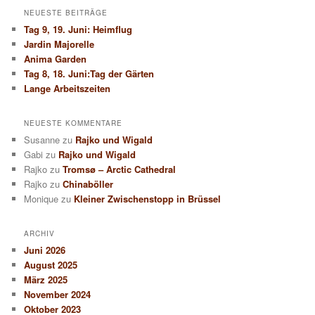
h
NEUESTE BEITRÄGE
e
Tag 9, 19. Juni: Heimflug
n
Jardin Majorelle
Anima Garden
Tag 8, 18. Juni:Tag der Gärten
Lange Arbeitszeiten
NEUESTE KOMMENTARE
Susanne
zu
Rajko und Wigald
Gabi
zu
Rajko und Wigald
Rajko
zu
Tromsø – Arctic Cathedral
Rajko
zu
Chinaböller
Monique
zu
Kleiner Zwischenstopp in Brüssel
ARCHIV
Juni 2026
August 2025
März 2025
November 2024
Oktober 2023