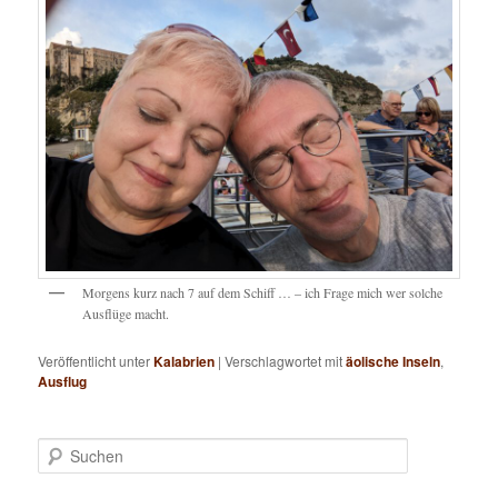
Morgens kurz nach 7 auf dem Schiff … – ich Frage mich wer solche
Ausflüge macht.
Veröffentlicht unter
Kalabrien
|
Verschlagwortet mit
äolische Inseln
,
Ausflug
S
u
c