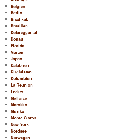
Belgien
Berlin
Bischkek
Brasilien
Defereggental
Donau
Florida
Garten
Japan
Kalabrien
Kirgisistan
Kolumbien
La Reunion
Lecker
Mallorca
Marokko
Mexiko
Monte Claros
New York
Nordsee
Norwegen