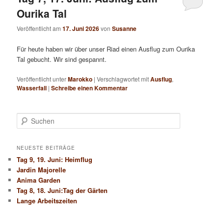
Ourika Tal
Veröffentlicht am
17. Juni 2026
von
Susanne
Für heute haben wir über unser Riad einen Ausflug zum Ourika
Tal gebucht. Wir sind gespannt.
Veröffentlicht unter
Marokko
|
Verschlagwortet mit
Ausflug
,
Wasserfall
|
Schreibe einen Kommentar
S
u
c
h
NEUESTE BEITRÄGE
e
Tag 9, 19. Juni: Heimflug
n
Jardin Majorelle
Anima Garden
Tag 8, 18. Juni:Tag der Gärten
Lange Arbeitszeiten