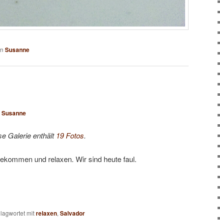
on
Susanne
n
Susanne
se Galerie enthält
19 Fotos
.
ekommen und relaxen. Wir sind heute faul.
lagwortet mit
relaxen
,
Salvador