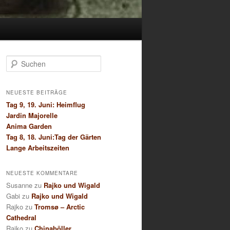
S
u
c
h
NEUESTE BEITRÄGE
e
Tag 9, 19. Juni: Heimflug
n
Jardin Majorelle
Anima Garden
Tag 8, 18. Juni:Tag der Gärten
Lange Arbeitszeiten
NEUESTE KOMMENTARE
Susanne
zu
Rajko und Wigald
Gabi
zu
Rajko und Wigald
Rajko
zu
Tromsø – Arctic
Cathedral
Rajko
zu
Chinaböller