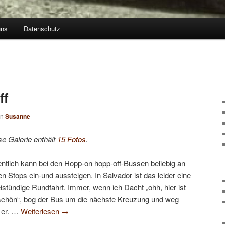
uns
Datenschutz
ff
on
Susanne
se Galerie enthält
15 Fotos
.
entlich kann bei den Hopp-on hopp-off-Bussen beliebig an
en Stops ein-und aussteigen. In Salvador ist das leider eine
istündige Rundfahrt. Immer, wenn ich Dacht „ohh, hier ist
schön“, bog der Bus um die nächste Kreuzung und weg
 er. …
Weiterlesen
→