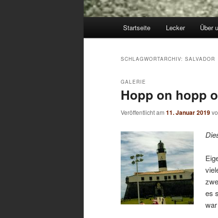
Hauptmenü
Startseite
Lecker
Über 
SCHLAGWORTARCHIV:
SALVADOR
GALERIE
Hopp on hopp o
Veröffentlicht am
11. Januar 2019
v
Die
Eig
viel
zwe
es 
war