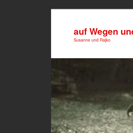
Zum
Zum
primären
sekundären
Inhalt
Inhalt
auf Wegen u
springen
springen
Susanne und Rajko