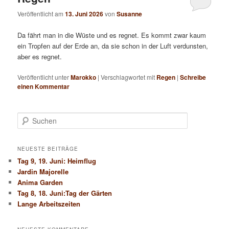
Veröffentlicht am
13. Juni 2026
von
Susanne
Da fährt man in die Wüste und es regnet. Es kommt zwar kaum
ein Tropfen auf der Erde an, da sie schon in der Luft verdunsten,
aber es regnet.
Veröffentlicht unter
Marokko
|
Verschlagwortet mit
Regen
|
Schreibe
einen Kommentar
S
u
c
h
NEUESTE BEITRÄGE
e
Tag 9, 19. Juni: Heimflug
n
Jardin Majorelle
Anima Garden
Tag 8, 18. Juni:Tag der Gärten
Lange Arbeitszeiten