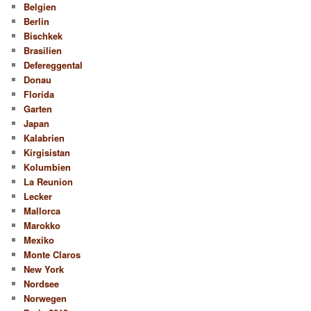
Belgien
Berlin
Bischkek
Brasilien
Defereggental
Donau
Florida
Garten
Japan
Kalabrien
Kirgisistan
Kolumbien
La Reunion
Lecker
Mallorca
Marokko
Mexiko
Monte Claros
New York
Nordsee
Norwegen