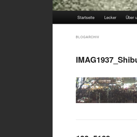
Hauptmenü
Startseite
Lecker
Über 
BLOGARCHIV
IMAG1937_Shib