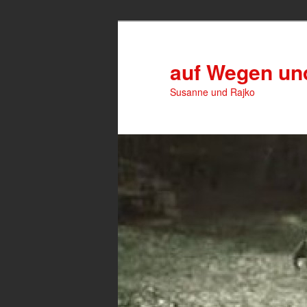
Zum
Zum
primären
sekundären
Inhalt
Inhalt
auf Wegen u
springen
springen
Susanne und Rajko