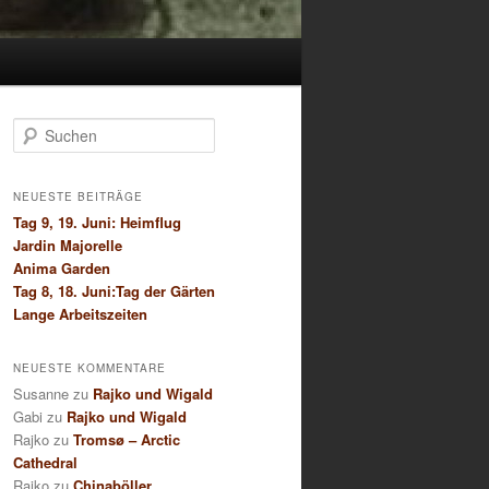
S
u
c
h
NEUESTE BEITRÄGE
e
Tag 9, 19. Juni: Heimflug
n
Jardin Majorelle
Anima Garden
Tag 8, 18. Juni:Tag der Gärten
Lange Arbeitszeiten
NEUESTE KOMMENTARE
Susanne
zu
Rajko und Wigald
Gabi
zu
Rajko und Wigald
Rajko
zu
Tromsø – Arctic
Cathedral
Rajko
zu
Chinaböller