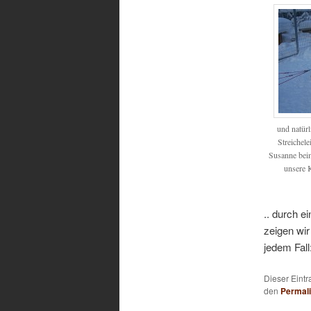
und natürl
Streichele
Susanne beim
unsere K
.. durch e
zeigen wir
jedem Fall:
Dieser Eint
den
Permal