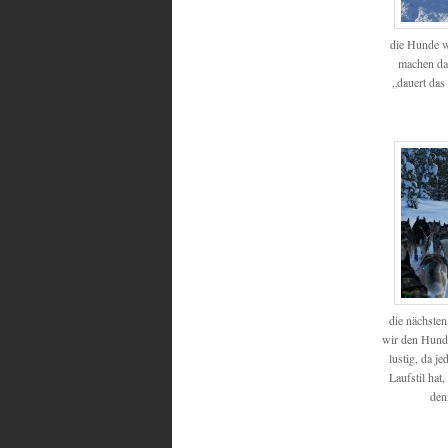
die Hunde w
machen da
„dauert das 
die nächste
wir den Hund
lustig, da j
Laufstil hat
den