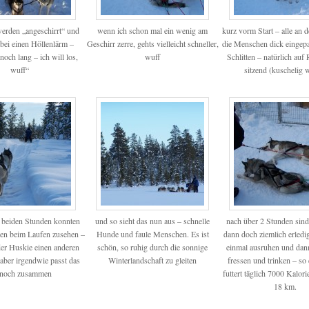
erden „angeschirrt“ und
wenn ich schon mal ein wenig am
kurz vorm Start – alle an 
bei einen Höllenlärm –
Geschirr zerre, gehts vielleicht schneller,
die Menschen dick eingep
noch lang – ich will los,
wuff
Schlitten – natürlich auf 
wuff“
sitzend (kuschelig
n beiden Stunden konnten
und so sieht das nun aus – schnelle
nach über 2 Stunden sin
en beim Laufen zusehen –
Hunde und faule Menschen. Es ist
dann doch ziemlich erledigt
eder Huskie einen anderen
schön, so ruhig durch die sonnige
einmal ausruhen und dan
, aber irgendwie passt das
Winterlandschaft zu gleiten
fressen und trinken – so
noch zusammen
futtert täglich 7000 Kalor
18 km.