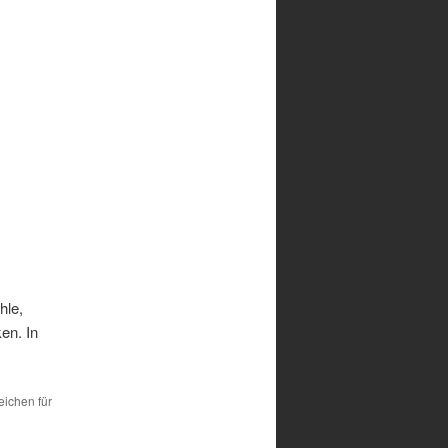
hle,
en. In
eichen für