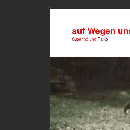
Zum
primären
Inhalt
auf Wegen u
springen
Susanne und Rajko