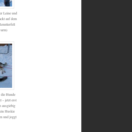
der Leine und
ackt auf dem
Renntierfell
 warm)
d die Hunde
 – jetzt erst
n ausgiebig
 ein Huskie
ien und joggt