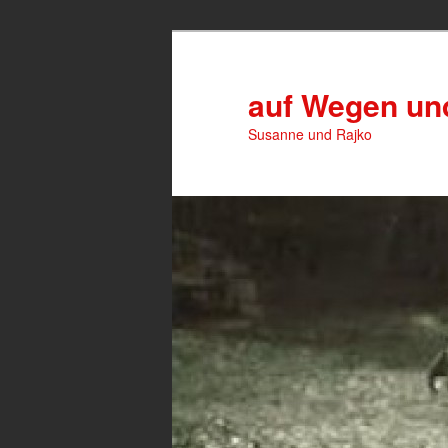
Zum
primären
Inhalt
auf Wegen u
springen
Susanne und Rajko