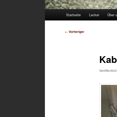
Hauptmenü
Startseite
Lecker
Über 
Beitragsnavigation
←
Vorheriger
Kab
Veröffentlic